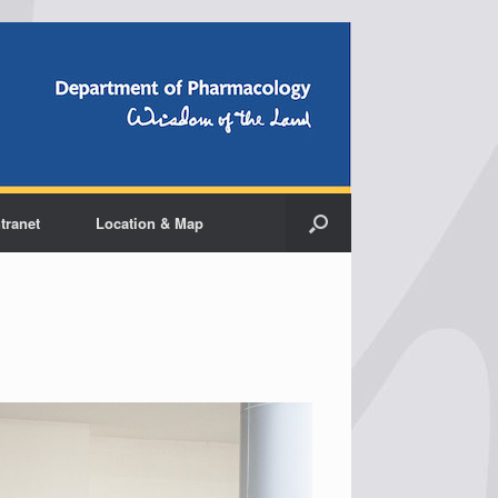
ntranet
Location & Map