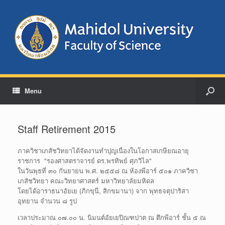
Menu
Staff Retirement 2015
ภาควิชาเภสัชวิทยาได้จัดงาน
ทำปุญเนื่องในโอกาสเกษียณอา
ยุ
ราชการ "รองศาสตราจารย์ ดร.พรทิพย์ ศุภวิไล"
ในวันพุธที่ ๓๐ กันยายน พ.ศ. ๒๕๕๘ ณ ห้องพีอาร์ ๕๐๑ ภาควิชา
เภสัชวิทยา คณะวิทยาศาสตร์ มหาวิทยาลัยมหิดล
โดยได้อาราธนาอัยเย (ภิกขุนี, สิกขมานา) จาก พุทธจตุปาริสา
อุทยาน จำนวน ๘ รูป
เวลาประมาณ ๐๗.๐๐ น. นิมนต์อัยเยปิณฑปาต ณ ตึกพีอาร์ ชั้น ๕ ณ