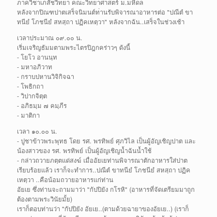
ภาควิชาเภสัชวิทยา คณะวิทยาศาสตร์ ม.มหิดล
หลังจากปิณฑปาตเสร็จนิมนต์ท
่านรับพิจารณาอาหารต่อ "ปณีตํ ขา
ทนียํ โภชนียํ สหสฺถา ปฏิคเหตฺวา" หลังจากฉัน..เสร็จในช่วงเช้
า
เวลาประมาณ ๐๙.๐๐ น.
เริ่มเจริญธัมมตามพระไตรปิฎ
กคร่าวๆ ดังนี้
- โยโว อานนฺท
- มหาอภิวาท
- กราบปหานวิจิกิจฉา
- โพธิกถา
- วิปากจิตฺต
- อภิธมฺม ๗ คมฺภีร
- มาติกา
เวลา ๑๐.๐๐ น.
- ปูชาข้าวพระพุทธ โดย รศ. พรทิพย์ ศุภวิไล เป็นผู้อัญเชิญปาต และ
น้องสาวของ รศ. พรทิพย์ เป็นผู้อัญเชิญน้ำฉันน้ำใช้
- กล่าวถวายภตฺตแด่สงฆ์ เมื่ออัยเยท่านพิจารณาตักอา
หารใส่ปาต
เรียบร้อยแล้ว เราก็จะทำการ..ปณีตํ ขาทนียํ โภชนียํ สหสฺถา ปฏิค
เหตฺวา ..คือน้อมถวายอาหารแก่ท่าน
อ
ัยเย ซึ่งท่านจะถามมาว่า "กัปปิยัง กโรหิ" (อาหารที่จัดเตรียมมาถูก
ต้อ
งตามพระวินัยมั้ย)
เราก็ตอบท่านว่า "กัปปิยัง อัยเย..(ตามด้วยฉายาของอัยเ
ย..) (เราก็