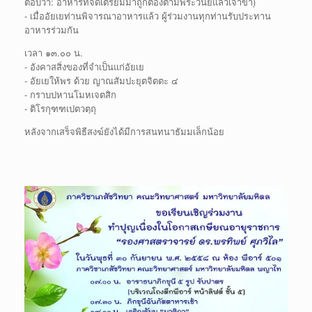
ตอบว่า: อาหารที่จัดเตรียมมาถูกต้อง
ตามพระวินัยแล้วเจ้าข้า)
- เมื่ออัยเยท่านพิจารณาอาหาร
แล้ว ผู้ร่วมงานทุกท่านรับปร
ะทาน
อาหารร่วมกัน
เวลา ๑๓.๐๐ น.
- อังคาสสิ่งของที่จำเป็นแก่
อัยเย
- อัยเยให้พร ด้วย ญาณสัมปะยุตจิตตะ ๔
- กราบปหานโมหเจตสิก
- ติโรกุฑฑเปตวตฺถุ
หลังจากเสร็จพิธีสงฆ์ยังได้
มีการสนทนาธัมมเล็กน้อย